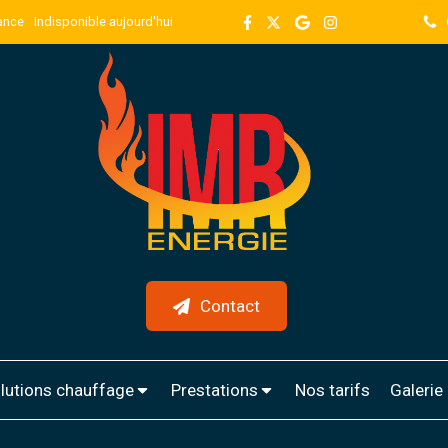
rance
Indisponible aujourd'hui
Contact
lutions chauffage
Prestations
Nos tarifs
Galerie