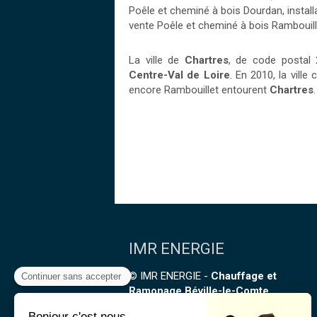
Poêle et cheminé à bois Dourdan
,
install
vente Poêle et cheminé à bois Rambouill
La ville de
Chartres
, de code postal
Centre-Val de Loire
. En 2010, la ville
encore Rambouillet entourent
Chartres
.
IMR ENERGIE
© IMR ENERGIE -
Chauffage et
Ramonage Béville-le-Comte
IMR ENERGIE est certifié
RGE