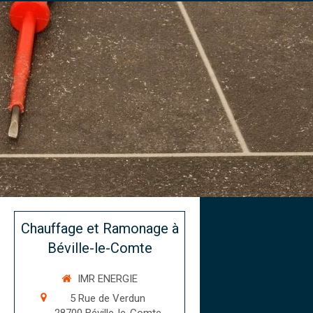
Chauffage et Ramonage à
Béville-le-Comte
IMR ENERGIE
5 Rue de Verdun
28700
Béville-le-Comte