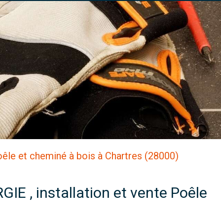
Poêle et cheminé à bois à Chartres (28000)
IE , installation et vente Poêle