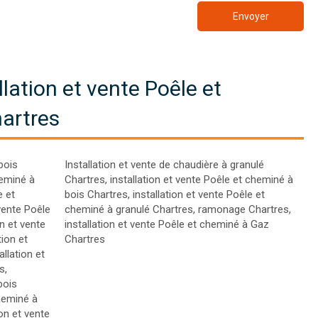
Envoyer
lation et vente Poêle et
artres
bois
Installation et vente de chaudière à granulé
heminé à
Chartres
,
installation et vente Poêle et cheminé à
e et
bois Chartres
,
installation et vente Poêle et
 vente Poêle
cheminé à granulé Chartres
,
ramonage Chartres
,
on et vente
installation et vente Poêle et cheminé à Gaz
tion et
Chartres
allation et
rs
,
bois
cheminé à
ion et vente