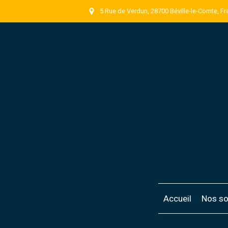
5 Rue de Verdun, 28700 Béville-le-Comte, F
Accueil
Nos so