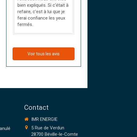
bien expliqués. Si c'était à
refaire, c'est à lui que je
ferai confiance les yeux
fermés.
Voir tous les avis
Contact
IMR ENERGIE
5 Rue de Verdun
ranulé
28700
Béville-le-Comte